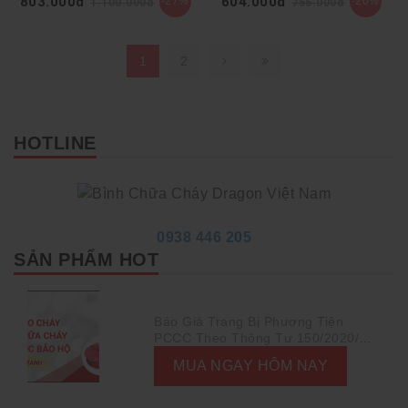
803.000đ
604.000đ
-27%
-20%
1.100.000đ
755.000đ
1
2
HOTLINE
0938 446 205
SẢN PHẨM HOT
Báo Giá Trang Bị Phương Tiện
PCCC Theo Thông Tư 150/2020/TT-
BCA
MUA NGAY HÔM NAY