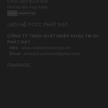
Chính sách thanh toán
Hướng dẫn mua hàng
LIÊN HỆ PCCC PHÁT ĐẠT
CÔNG TY TNHH XUẤT NHẬP KHẨU TM DV
PHÁT ĐẠT
_Web
: www.napbinhchuachay.net
_Email
: phongchayphatdat@gmail.com
FANPAGE