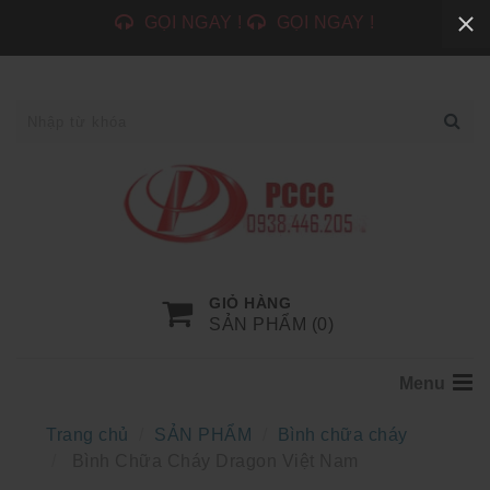
GỌI NGAY !
GỌI NGAY !
GIỎ HÀNG
SẢN PHẨM (
0
)
Menu
Trang chủ
SẢN PHẨM
Bình chữa cháy
Bình Chữa Cháy Dragon Việt Nam