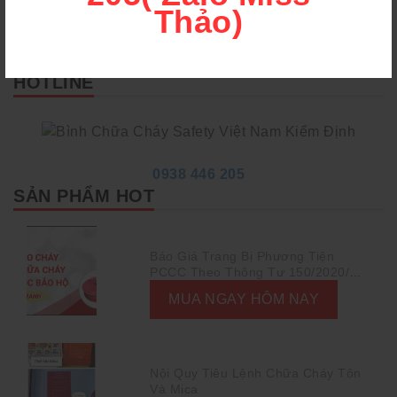
Thảo)
HOTLINE
0938 446 205
SẢN PHẨM HOT
Báo Giá Trang Bị Phương Tiện
PCCC Theo Thông Tư 150/2020/TT-
BCA
MUA NGAY HÔM NAY
Nội Quy Tiêu Lệnh Chữa Cháy Tôn
Và Mica