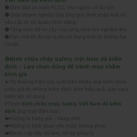
⚫️
Đảm bảo an toàn PCCC cho người và tài sản.
⚫️
Giúp doanh nghiệp đáp ứng quy định pháp luật và
yêu cầu từ cơ quan chức năng.
⚫️
Tăng mức độ tin cậy của công trình khi nghiệm thu.
⚫️
Hạn chế tối đa rủi ro khi sử dụng thiết bị không đạt
chuẩn.
♻️Bình chữa cháy Safety Việt Nam đã kiểm
định – Lựa chọn đúng để tránh mua nhầm
bình giả
➤
Thị trường hiện nay xuất hiện nhiều loại bình chữa
cháy giá rẻ, không kiểm định, kém hiệu quả, gây nguy
hiểm khi sử dụng.
⚡
Chọn
bình chữa cháy Safety Việt Nam đã kiểm
định
giúp bạn đảm bảo:
❤️
Không lo hàng giả – hàng dỏm
❤️
Không lo bình phun yếu hoặc không phun
❤️
Được cấp đầy đủ tem, hồ sơ pháp lý