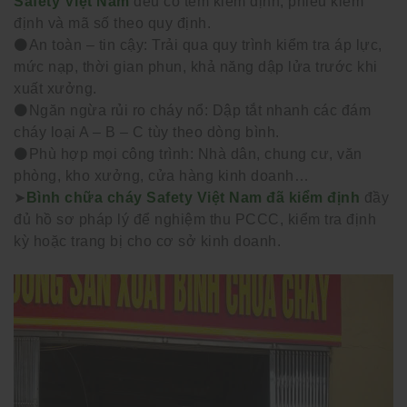
Safety Việt Nam
đều có tem kiểm định, phiếu kiểm
định và mã số theo quy định.
⚫️An toàn – tin cậy: Trải qua quy trình kiểm tra áp lực,
mức nạp, thời gian phun, khả năng dập lửa trước khi
xuất xưởng.
⚫️Ngăn ngừa rủi ro cháy nổ: Dập tắt nhanh các đám
cháy loại A – B – C tùy theo dòng bình.
⚫️Phù hợp mọi công trình: Nhà dân, chung cư, văn
phòng, kho xưởng, cửa hàng kinh doanh…
➤
Bình chữa cháy Safety Việt Nam đã kiểm định
đầy
đủ hồ sơ pháp lý để nghiệm thu PCCC, kiểm tra định
kỳ hoặc trang bị cho cơ sở kinh doanh.